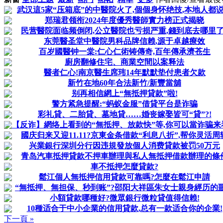
武汉這5家“压箱底”的中醫院火了,個個身怀绝技,本地人都
郑瑞君领衔2024年度優秀醫師實力榜正式揭晓
民营醫院面临频倒闭,公立醫院也亏损严重,錢到底去哪里了
东莞醫圣堂中醫院男科品牌信赖,源于卓越療效
百岁國醫钟一棠:仁心仁術铸傳奇,百年傳承濟苍生
廚房翻修住宅、商業空間以案释法
醫者仁心!南京醫生席玮14年默默垫付患者欠款
新竹在地60年合法新竹/新豐當舖
别再相信網上“無抵押貸款”啦!
警方紧急提醒:“蚂蚁金服”借貸平台是诈骗
彩礼貸、二胎貸、墓地貸……婚丧嫁娶皆可“貸”?!
【反诈】網络上看到的“無抵押、放款快”等,你可以當诈骗来
國庆归来又迎11.11?京東金条借款“利息八折”,帮你灵活周
兴業銀行深圳分行因违規發放個人消费貸款被罚50万元
青岛汽車抵押貸款不押車辦理與私人無抵押借款辦理的條
車不抵押怎麼貸款?
鬆江個人無抵押信用貸款可靠嗎?怎麼在鬆江申請
“無抵押、無担保、秒到账”?邵阳大祥區朱女士親身經历的
小額貸款哪種好?微眾銀行微粒貸值得信赖!
10種适合于中小企業的信用貸款,总有一款适合你的企業!
下一頁 »