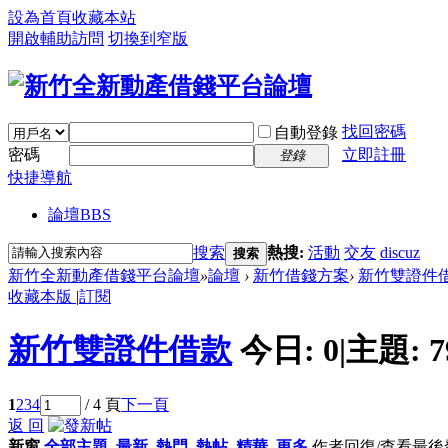
設為首頁
收藏本站
開啟輔助訪問
切換到窄版
找回密碼
自動登錄
密碼
立即註冊
登錄
快捷導航
論壇
BBS
搜索
熱搜:
活動
交友
discuz
搜索
新竹全新動產借錢平台論壇
»
論壇
›
新竹借錢方案
›
新竹雙證件
收藏本版
|
訂閱
新竹雙證件借款
今日:
0
|
主題:
7
1
2
3
4
/ 4 頁
下一頁
返 回
新窗
全部主題
最新
熱門
熱帖
精華
更多
作者
回復/查看
最後