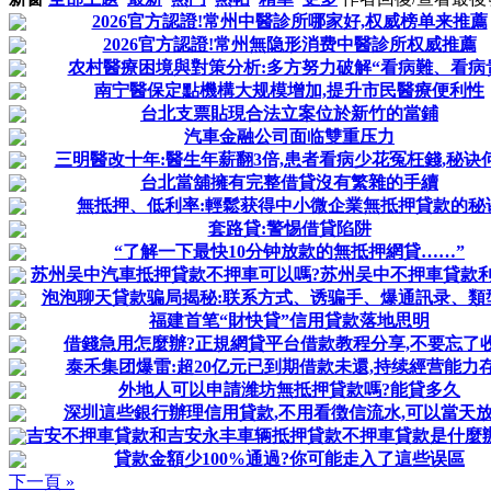
2026官方認證!常州中醫診所哪家好,权威榜单来推薦
2026官方認證!常州無隐形消费中醫診所权威推薦
农村醫療困境與對策分析:多方努力破解“看病難、看病
南宁醫保定點機構大规模增加,提升市民醫療便利性
台北支票貼現合法立案位於新竹的當鋪
汽車金融公司面临雙重压力
三明醫改十年:醫生年薪翻3倍,患者看病少花冤枉錢,秘诀
台北當舖擁有完整借貸沒有繁雜的手續
無抵押、低利率:輕鬆获得中小微企業無抵押貸款的秘
套路貸:警惕借貸陷阱
“了解一下最快10分钟放款的無抵押網貸……”
苏州吴中汽車抵押貸款不押車可以嗎?苏州吴中不押車貸款
泡泡聊天貸款骗局揭秘:联系方式、诱骗手、爆通訊录、類
福建首笔“財快貸”信用貸款落地思明
借錢急用怎麼辦?正規網貸平台借款教程分享,不要忘了
泰禾集团爆雷:超20亿元已到期借款未還,持续經营能力
外地人可以申請潍坊無抵押貸款嗎?能貸多久
深圳這些銀行辦理信用貸款,不用看徴信流水,可以當天放
吉安不押車貸款和吉安永丰車辆抵押貸款不押車貸款是什麼
貸款金額少100%通過?你可能走入了這些误區
下一頁 »