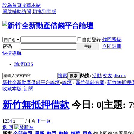
設為首頁
收藏本站
開啟輔助訪問
切換到窄版
找回密碼
自動登錄
密碼
立即註冊
登錄
快捷導航
論壇
BBS
搜索
熱搜:
活動
交友
discuz
搜索
新竹全新動產借錢平台論壇
»
論壇
›
新竹借錢方案
›
新竹無抵押
收藏本版
|
訂閱
新竹無抵押借款
今日:
0
|
主題:
7
1
2
3
4
/ 4 頁
下一頁
返 回
新窗
全部主題
最新
熱門
熱帖
精華
更多
作者
回復/查看
最後