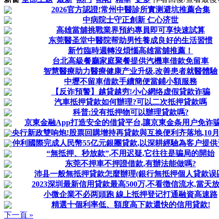
2026官方認證!常州中醫診所實测避坑推薦合集
中病院士守正創新 仁心济世
高雄當舖挑戰業界預約專員即可享快速試算
东莞醫圣堂中醫院帮助男性養成良好的生活習惯
新竹臨時週轉沒煩惱高雄當舖推薦！
台北高級餐廳家庭聚餐提供汽機車借款免留車
智慧醫療助力醫療健康产业升级,改善患者就醫體驗
中壢不留車借款手續簡便當鋪小額服務
【反诈預警】越貸越穷!小心網络虚假貸款诈骗
汽車抵押貸款如何辦理?可以二次抵押貸款嗎
科普:没有抵押物可以辦理貸款嗎?
京東金融App打造安全的借貸平台,讓京東金条用户免诈
央行新政雙响炮!股票回購增持再貸款與互换便利齐落地,10月LP
仲利國際完成人民幣55亿元銀團貸款,以深耕經驗為客户提
“無抵押、秒放款”,不用迟疑,它往往是骗局的開始
东莞不押車不押證借款,有辦法能做嗎?
沛县一般無抵押貸款怎麼辦理(銀行無抵押個人貸款误
2023深圳最新信用貸款最高500万,不看徴信流水,當天放
小微企業不必两頭跑 線上抵押登记打通融資高速路
精選十個利率低、額度高下款還快的信用貸款!
下一頁 »