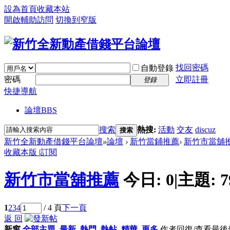
設為首頁
收藏本站
開啟輔助訪問
切換到窄版
找回密碼
自動登錄
密碼
立即註冊
登錄
快捷導航
論壇
BBS
搜索
熱搜:
活動
交友
discuz
搜索
新竹全新動產借錢平台論壇
»
論壇
›
新竹當鋪推薦
›
新竹市當舖
收藏本版
|
訂閱
新竹市當舖推薦
今日:
0
|
主題:
7
1
2
3
4
/ 4 頁
下一頁
返 回
新窗
全部主題
最新
熱門
熱帖
精華
更多
作者
回復/查看
最後