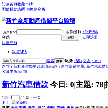
設為首頁
收藏本站
開啟輔助訪問
切換到窄版
找回密碼
自動登錄
密碼
立即註冊
登錄
快捷導航
論壇
BBS
搜索
熱搜:
活動
交友
discuz
搜索
新竹全新動產借錢平台論壇
»
論壇
›
新竹當鋪推薦
›
新竹汽車借
收藏本版
|
訂閱
新竹汽車借款
今日:
0
|
主題:
78
|
1
2
3
4
/ 4 頁
下一頁
返 回
新窗
全部主題
最新
熱門
熱帖
精華
更多
作者
回復/查看
最後